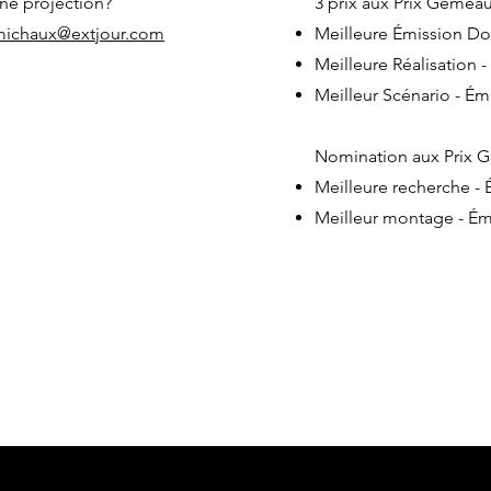
ne projection?
3 prix aux Prix Gémeau
michaux@extjour.com
Meilleure Émission D
Meilleure Réalisation
Meilleur Scénario - É
Nomination aux Prix 
Meilleure recherche -
Meilleur montage - É