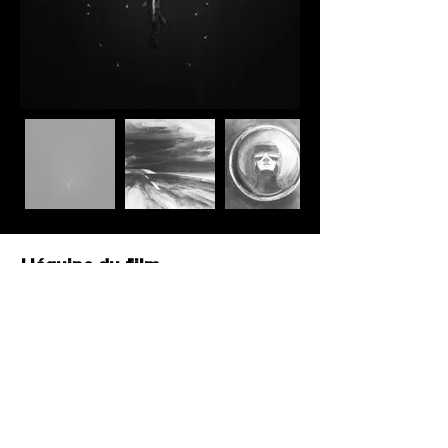
L'équipe du film
SCÉNARIO / RÉALISATION / MONTAGE /
ANIMATION / FUSAIN / COMPOSITING
-
MAX VANNIENSCHOOT
DÉCORS -
RODOLPHE SAINT-GELAIS
COMPOSITING -
GUILLAUME BORGOMANO
ET SÉBASTIEN SAMYN