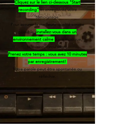
Cliquez sur le lien ci-dessous "Start
recording"
et enregistrez votre
témoignage.
Pour assurer la meilleure qualité sonore
possible,
installez-vous dans un
environnement calme
(sans musique,
télévision, circulation).
Prenez votre temps : vous avez 10 minutes
par enregistrement!
Votre parole peut être spontanée ou
réfléchie.